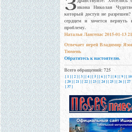
дравствуйте! Хотелось
икона Николая Чудотв
который доступ не разрешен
сердцем и хочется вернуть 
проблему.
Наталья Лангепас 2015-01-13 21
Отвечает иерей Владимир Язо
Тюмень
Обратитесь к настоятелю.
Всего обращений: 725
[ 1 ]
[ 2 ]
[ 3 ]
[ 4 ]
[ 5 ]
[ 6 ]
[ 7 ]
[ 8 ]
[ 9 ]
[ 10
[ 20 ]
[ 21 ]
[ 22 ]
[ 23 ]
[ 24 ]
[ 25 ]
[ 26 ]
[ 27
[ 37 ]