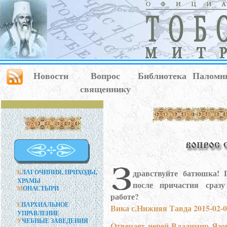
Новости
Вопрос
Библиотека
Паломн
священнику
дравствуйте батюшка! 
Б
ЛАГОЧИНИЯ, ПРИХОДЫ,
ХРАМЫ
после причастия сраз
М
ОНАСТЫРИ
работе?
Е
ПАРХИАЛЬНОЕ
Вика с.Нижняя Тавда 2015-02-0
УПРАВЛЕНИЕ
У
ЧЕБНЫЕ ЗАВЕДЕНИЯ
Отвечает иерей Владимир Язо