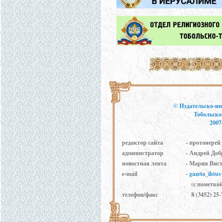
© Издательско-и
Тобольск
2007
редактор сайта
- протоиере
администратор
- Андрей До
новостная лента
- Мария Вист
e-mail
-
gazeta_ihtu
(с пометкой
телефон/факс
8 (3452) 25-