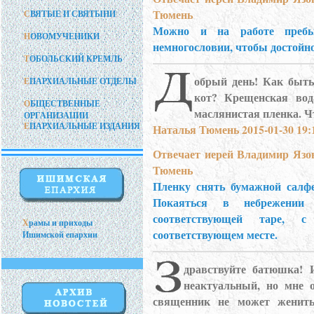
Тюмень
С
ВЯТЫЕ И СВЯТЫНИ
Можно и на работе пребы
Н
ОВОМУЧЕНИКИ
немногословии, чтобы достойно
Т
ОБОЛЬСКИЙ КРЕМЛЬ
обрый день! Как быть
Е
ПАРХИАЛЬНЫЕ ОТДЕЛЫ
кот? Крещенская вод
О
БЩЕСТВЕННЫЕ
маслянистая пленка. Ч
ОРГАНИЗАЦИИ
Е
ПАРХИАЛЬНЫЕ ИЗДАНИЯ
Наталья Тюмень 2015-01-30 19:
Отвечает иерей Владимир Язо
Тюмень
Пленку снять бумажной салфе
Покаяться в небрежени
соответствующей таре, 
Х
рамы и приходы
соответствующем месте.
Ишимской епархии
дравствуйте батюшка! И
неактуальный, но мне 
священник не может женить