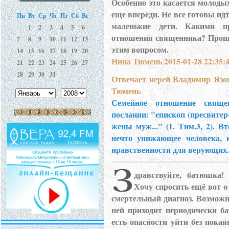
Особенно это касается молоды
еще впереди. Не все готовы ид
Пн
Вт
Ср
Чт
Пт
Сб
Вс
маленькие дети. Какими п
1
2
3
4
5
6
отношения священника? Прошу
7
8
9
10
11
12
13
этим вопросом.
14
15
16
17
18
19
20
Нина Тюмень 2015-01-28 22:35:
21
22
23
24
25
26
27
28
29
30
31
Отвечает иерей Владимир Язо
Тюмень
Семейное отношение свяще
послании: "епископ (пресвитер
жены муж..." (1. Тим.3, 2). 
нечто унижающее человека, 
нравственности для верующих.
дравствуйте, батюшка!
Хочу спросить ещё вот 
смертельный диагноз. Возможно
ней приходит периодически б
есть опасности уйти без покая